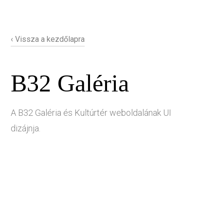
‹ Vissza a kezdőlapra
B32 Galéria
A B32 Galéria és Kultúrtér weboldalának UI
dizájnja.